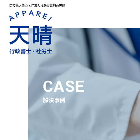
医療法人設立とIT導入補助金専門の天晴
メインメニュー
トップページ
解決事例
お問合せ
CASE
サービスメニュー
医療法人設立
解決事例
プライバシーポリシー