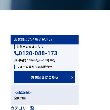
お気軽にご相談ください
お急ぎの方はこちら
0120-088-173
受付時間：9時30分～18時30分
。
フォーム等からのお問合せ
お問合せはこちら
＜対応地域＞
全国対応
ールから相談する
カテゴリ一覧
24時間365日受付