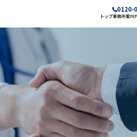
0120-
トップ
事務所案内
事務所案内
代表プ
お役立ち記事
お知ら
IT導入補助金
その他