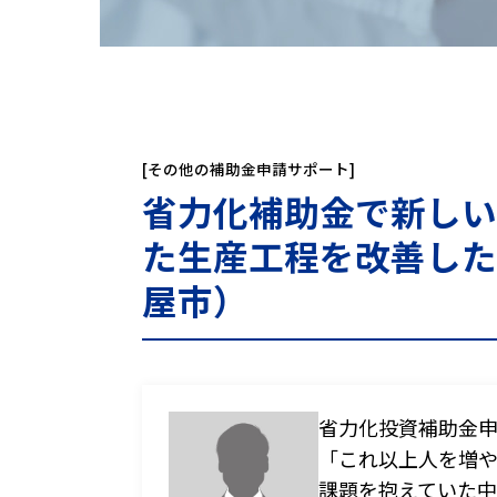
[その他の補助金申請サポート]
省力化補助金で新しい
た生産工程を改善した
屋市）
省力化投資補助金
0120-088
「これ以上人を増
受付時間：9時30分～18
課題を抱えていた