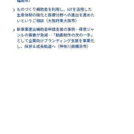
福岡市）
ものづくり補助金を利用し、IoTを活用した
生産体制の強化と医療分野への進出を進めた
いというご相談（大阪府東大阪市）
新事業進出補助金申請支援の事例―得意ジャ
ンルの需要が急減…「動画制作の次の一手」
として企業向けブランディング支援を事業化
し、採択＆成長軌道へ（神奈川県横浜市）