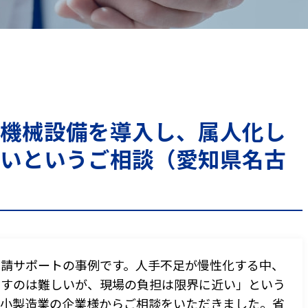
CONTACT
機械設備を導入し、属人化し
お問合せ
いというご相談（愛知県名古
ご質問やご相談がございましたら、お気軽にお問合せください
専門スタッフが丁寧に対応いたします。
申請サポートの事例です。人手不足が慢性化する中、
-173
メ
やすのは難しいが、現場の負担は限界に近い」という
時30分
中小製造業の企業様からご相談をいただきました。省