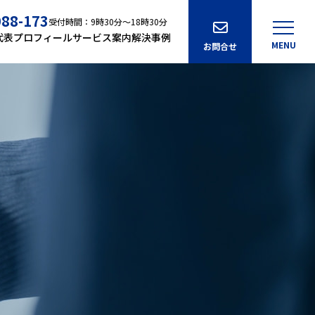
088-173
受付時間：9時30分～18時30分
代表プロフィール
サービス案内
解決事例
MENU
お問合せ
医療法人設立
ロフィール
IT導入補助金
せ
その他のサービス一覧
サービス一覧