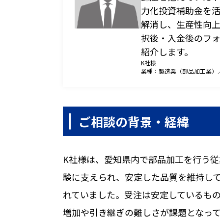
力化投資補助金を
解消し、生産性向
択後・入金後のフ
紹介します。
K社様
全国対応
業種：製造業（部品加工業）
対応地域
ご相談の背景・経緯
K社様は、愛知県内で部品加工を行う従
験に支えられ、安定した品質を維持し
れていました。受注は安定しているも
増加や引き継ぎの難しさが課題となっ