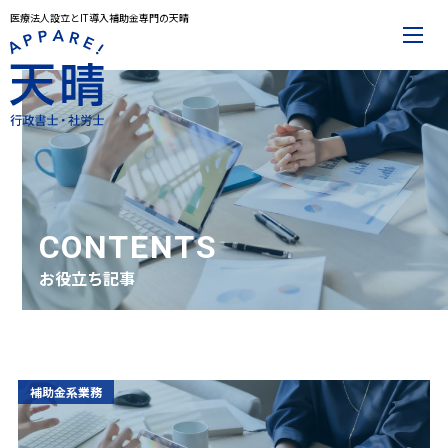
医療法人設立とIT導入補助金専門の天晴
メインメニュー
トップページ
事務所案内
代表プロフィール
解決事例
お役立ち記事
お知らせ
お問合せ
CONTENTS
お役立ち記事
サービスメニュー
医療法人設立
IT導入補助金
その他サービス一覧
補助金系業務