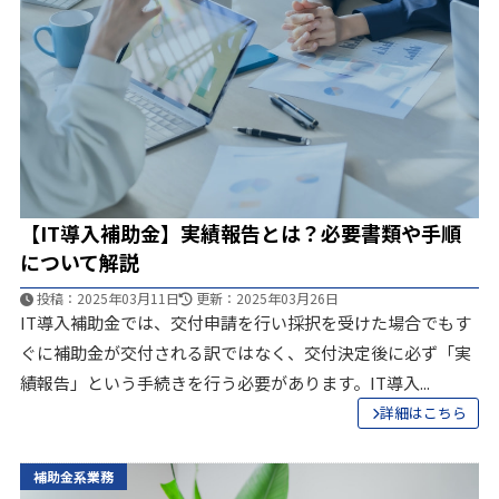
プライバシーポリシー
CONTACT
お問合せ
【IT導入補助金】実績報告とは？必要書類や手順
ご質問やご相談がございましたら、お気軽にお問合せく
について解説
ださい。
投稿：2025年03月11日
更新：2025年03月26日
専門スタッフが丁寧に対応いたします。
IT導入補助金では、交付申請を行い採択を受けた場合でもす
ぐに補助金が交付される訳ではなく、交付決定後に必ず「実
績報告」という手続きを行う必要があります。IT導入...
0120-088-173
詳細はこちら
受付時間：9時30分～18時30分
補助金系業務