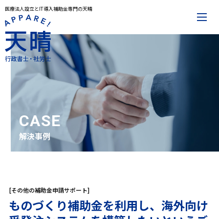
医療法人設立とIT導入補助金専門の天晴
メインメニュー
トップページ
事務所案内
代表プロフィール
解決事例
お役立ち記事
お知らせ
お問合せ
CASE
解決事例
サービスメニュー
医療法人設立
IT導入補助金
その他サービス一覧
[その他の補助金申請サポート]
ものづくり補助金を利用し、海外向け