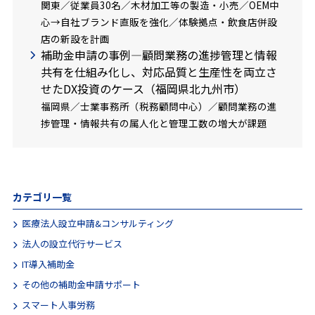
関東／従業員30名／木材加工等の製造・小売／OEM中
心→自社ブランド直販を強化／体験拠点・飲食店併設
店の新設を計画
補助金申請の事例―顧問業務の進捗管理と情報
共有を仕組み化し、対応品質と生産性を両立さ
せたDX投資のケース（福岡県北九州市）
福岡県／士業事務所（税務顧問中心）／顧問業務の進
捗管理・情報共有の属人化と管理工数の増大が課題
カテゴリ一覧
医療法人設立申請&コンサルティング
法人の設立代行サービス
IT導入補助金
その他の補助金申請サポート
スマート人事労務