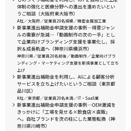
体制の強化と医療分野への進出を進めたいとい
うご相談（大阪府東大阪市）
A社／大阪府／従業員20名規模／精密金属加工業
新事業進出補助金申請支援の事例―得意ジャン
ルの需要が急減…「動画制作の次の一手」とし
て企業向けブランディング支援を事業化し、採
択＆成長軌道へ（神奈川県横浜市）
神奈川県／従業員20名前後／動画制作／企業向けブラ
ンディング・マーケティング支援を新規事業として立ち
上げ
新事業進出補助金を利用し、AIによる顧客分析
サービスを立ち上げたいというご相談（東京都
品川区）
K社／東京都／従業員20名未満／IT・SaaS業
新事業進出補助金申請支援の事例―OEM激減を
きっかけに「工場を見せる×飲食店×直販」
へ。自社ブランドを次の柱にした業態転換（神
奈川県川崎市）