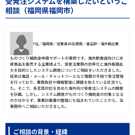
受発注システムを構築したいというご
プライバシーポリシー
相談（福岡県福岡市）
CONTACT
Y社／福岡県／従業員40名規模／食品卸・海外輸出業
お問合せ
ものづくり補助金申請サポートの事例です。海外飲食店向けに水
産食品を販売する企業様より、受発注業務の効率化と海外販路拡
ご質問やご相談がございましたら、お気軽にお問合せく
大を目的としたシステム開発についてご相談をいただきました。
ださい。
従来は電話・メール・チャットツールなど複数の手段で受注管理
専門スタッフが丁寧に対応いたします。
を行っており、業務負担や情報管理に課題を抱えている状況でし
た。そこで、多言語対応を含めた海外向け受発注システムの開発
を計画。しかし、システム開発がものづくり補助金の対象となる
のか分からず、事業計画書の整理にも悩まれていたことから、当
0120-088-173
事務所へご相談いただきました。
受付時間：9時30分～18時30分
ご相談の背景・経緯