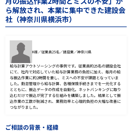
月の振込作業2時間とミスの不安」か
プライバシーポリシー
ら解放され、本業に集中できた建設会
社（神奈川県横浜市）
CONTACT
お問合せ
K様／従業員25名／建設業／神奈川県
給与計算アウトソーシングの事例です。従業員約25名の建設会社
ご質問やご相談がございましたら、お気軽にお問合せく
にて、社内で対応していた給与計算業務の負担に加え、毎月の給
ださい。
与振込作業に約2時間を要し、ミスへの不安が課題となっていま
専門スタッフが丁寧に対応いたします。
した。勤怠管理から給与計算、各種保険手続きまでを一元化する
とともに、振込データの作成を自動化。ネットバンキングに取り
込むだけで振込が完了する仕組みを構築しました。結果として振
込作業の工数が削減され、業務効率と心理的負担の大幅な改善に
0120-088-173
つながりました。
受付時間：9時30分～18時30分
ご相談の背景・経緯