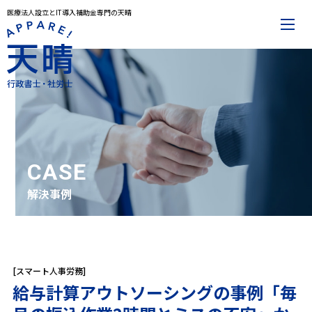
医療法人設立とIT導入補助金専門の天晴
メインメニュー
トップページ
事務所案内
代表プロフィール
解決事例
お役立ち記事
お知らせ
お問合せ
CASE
解決事例
サービスメニュー
医療法人設立
IT導入補助金
その他サービス一覧
[スマート人事労務]
給与計算アウトソーシングの事例「毎