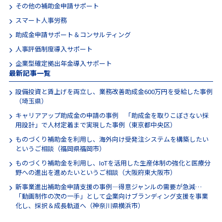
その他の補助金申請サポート
スマート人事労務
助成金申請サポート＆コンサルティング
人事評価制度導入サポート
企業型確定拠出年金導入サポート
最新記事一覧
設備投資と賃上げを両立し、業務改善助成金600万円を受給した事例
（埼玉県）
キャリアアップ助成金の申請の事例 「助成金を取りこぼさない採
用設計」で人材定着まで実現した事例（東京都中央区）
ものづくり補助金を利用し、海外向け受発注システムを構築したい
というご相談（福岡県福岡市）
ものづくり補助金を利用し、IoTを活用した生産体制の強化と医療分
野への進出を進めたいというご相談（大阪府東大阪市）
新事業進出補助金申請支援の事例―得意ジャンルの需要が急減…
「動画制作の次の一手」として企業向けブランディング支援を事業
化し、採択＆成長軌道へ（神奈川県横浜市）