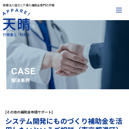
医療法人設立とIT導入補助金専門の天晴
メインメニュー
トップページ
事務所案内
代表プロフィール
解決事例
お役立ち記事
お知らせ
お問合せ
CASE
解決事例
サービスメニュー
医療法人設立
IT導入補助金
その他サービス一覧
[その他の補助金申請サポート]
システム開発にものづくり補助金を活