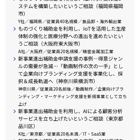
ステムを構築したいというご相談（福岡県福岡
市）
Y社／福岡県／従業員40名規模／食品卸・海外輸出業
ものづくり補助金を利用し、IoTを活用した生産
体制の強化と医療分野への進出を進めたいとい
うご相談（大阪府東大阪市）
A社／大阪府／従業員20名規模／精密金属加工業
新事業進出補助金申請支援の事例―得意ジャン
ルの需要が急減…「動画制作の次の一手」とし
て企業向けブランディング支援を事業化し、採
択＆成長軌道へ（神奈川県横浜市）
神奈川県／従業員20名前後／動画制作／企業向けブラ
ンディング・マーケティング支援を新規事業として立ち
上げ
新事業進出補助金を利用し、AIによる顧客分析
サービスを立ち上げたいというご相談（東京都
品川区）
K社／東京都／従業員20名未満／IT・SaaS業