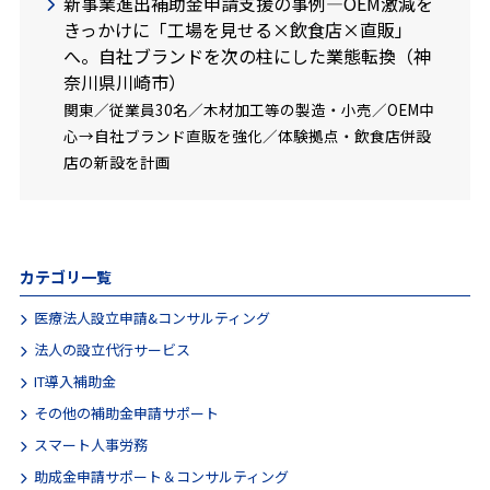
新事業進出補助金申請支援の事例―OEM激減を
きっかけに「工場を見せる×飲食店×直販」
へ。自社ブランドを次の柱にした業態転換（神
奈川県川崎市）
関東／従業員30名／木材加工等の製造・小売／OEM中
心→自社ブランド直販を強化／体験拠点・飲食店併設
店の新設を計画
カテゴリ一覧
医療法人設立申請&コンサルティング
法人の設立代行サービス
IT導入補助金
その他の補助金申請サポート
スマート人事労務
助成金申請サポート＆コンサルティング