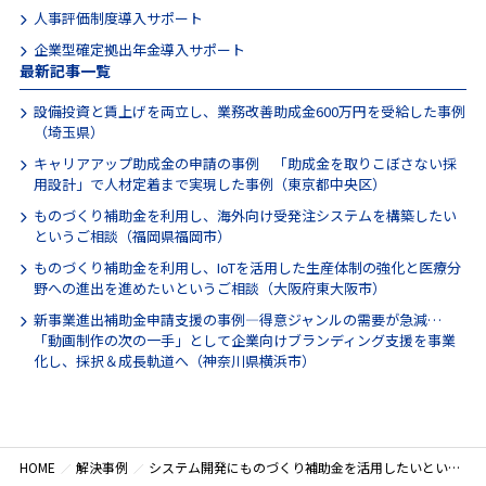
人事評価制度導入サポート
企業型確定拠出年金導入サポート
最新記事一覧
設備投資と賃上げを両立し、業務改善助成金600万円を受給した事例
（埼玉県）
キャリアアップ助成金の申請の事例 「助成金を取りこぼさない採
用設計」で人材定着まで実現した事例（東京都中央区）
ものづくり補助金を利用し、海外向け受発注システムを構築したい
というご相談（福岡県福岡市）
ものづくり補助金を利用し、IoTを活用した生産体制の強化と医療分
野への進出を進めたいというご相談（大阪府東大阪市）
新事業進出補助金申請支援の事例―得意ジャンルの需要が急減…
「動画制作の次の一手」として企業向けブランディング支援を事業
化し、採択＆成長軌道へ（神奈川県横浜市）
HOME
解決事例
システム開発にものづくり補助金を活用したいというご相談（東京都港区）