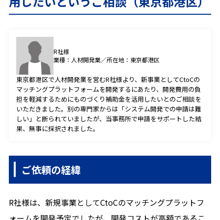
用したいというご相談（東京都港区）
プライバシーポリシー
R社様
業種：人材開発業／所在地：東京都港区
CONTACT
東京都港区で人材開発業を営むR社様より、新事業としてCtoCの
お問合せ
マッチングプラットフォームを開発するにあたり、開発費用の負
担を軽減するためにものづくり補助金を活用したいとのご相談を
いただきました。別の専門家からは「システム開発での申請は難
ご質問やご相談がございましたら、お気軽にお問合せく
しい」と断られていましたが、当事務所で申請をサポートした結
ださい。
果、無事に採択されました。
専門スタッフが丁寧に対応いたします。
ご依頼の経緯
0120-088-173
受付時間：9時30分～18時30分
R社様は、新規事業としてCtoCのマッチングプラットフ
ォームを開発予定でしたが、開発コストが高額であるこ