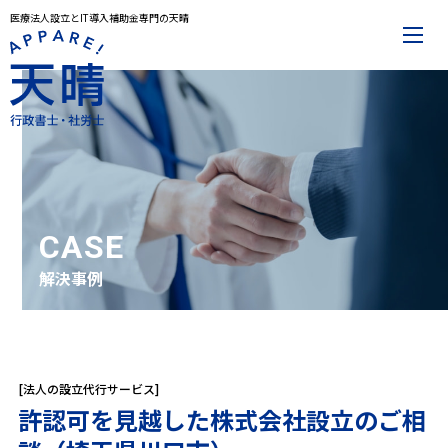
医療法人設立とIT導入補助金専門の天晴
メインメニュー
トップページ
事務所案内
代表プロフィール
解決事例
お役立ち記事
お知らせ
お問合せ
CASE
解決事例
サービスメニュー
医療法人設立
IT導入補助金
その他サービス一覧
[法人の設立代行サービス]
許認可を見越した株式会社設立のご相