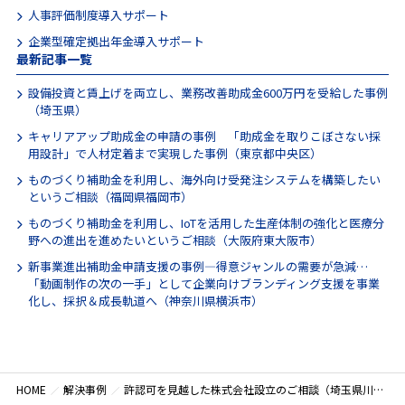
人事評価制度導入サポート
企業型確定拠出年金導入サポート
最新記事一覧
設備投資と賃上げを両立し、業務改善助成金600万円を受給した事例
（埼玉県）
キャリアアップ助成金の申請の事例 「助成金を取りこぼさない採
用設計」で人材定着まで実現した事例（東京都中央区）
ものづくり補助金を利用し、海外向け受発注システムを構築したい
というご相談（福岡県福岡市）
ものづくり補助金を利用し、IoTを活用した生産体制の強化と医療分
野への進出を進めたいというご相談（大阪府東大阪市）
新事業進出補助金申請支援の事例―得意ジャンルの需要が急減…
「動画制作の次の一手」として企業向けブランディング支援を事業
化し、採択＆成長軌道へ（神奈川県横浜市）
HOME
解決事例
許認可を見越した株式会社設立のご相談（埼玉県川口市）