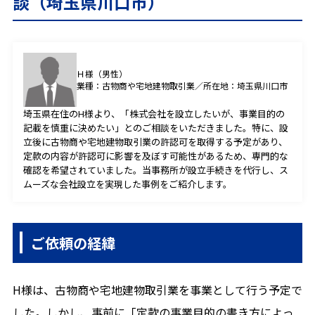
談（埼玉県川口市）
プライバシーポリシー
Ｈ様（男性）
業種：古物商や宅地建物取引業／所在地：埼玉県川口市
CONTACT
埼玉県在住のH様より、「株式会社を設立したいが、事業目的の
お問合せ
記載を慎重に決めたい」とのご相談をいただきました。特に、設
立後に古物商や宅地建物取引業の許認可を取得する予定があり、
定款の内容が許認可に影響を及ぼす可能性があるため、専門的な
ご質問やご相談がございましたら、お気軽にお問合せく
確認を希望されていました。当事務所が設立手続きを代行し、ス
ださい。
ムーズな会社設立を実現した事例をご紹介します。
専門スタッフが丁寧に対応いたします。
ご依頼の経緯
0120-088-173
受付時間：9時30分～18時30分
H様は、古物商や宅地建物取引業を事業として行う予定で
した。しかし、事前に「定款の事業目的の書き方によっ