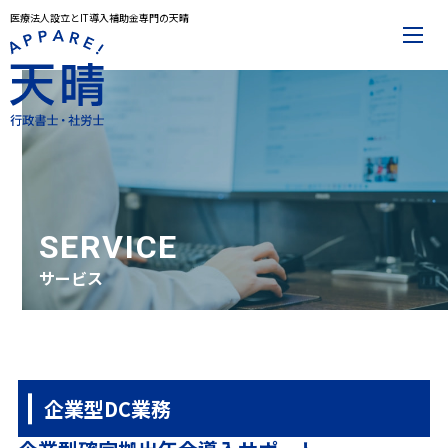
医療法人設立とIT導入補助金専門の天晴
メインメニュー
トップページ
事務所案内
代表プロフィール
解決事例
お役立ち記事
お知らせ
お問合せ
SERVICE
サービス
サービスメニュー
医療法人設立
IT導入補助金
その他サービス一覧
企業型DC業務