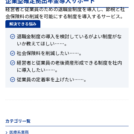
企業型確定拠出年金導入サポート
プライバシーポリシー
経営者と従業員のための退職金制度を導入し、節税と社
会保険料の削減を可能にする制度を導入するサービス。
解決できる悩み
退職金制度の導入を検討しているがよい制度がな
CONTACT
いか教えてほしい……。
お問合せ
社会保険料を削減したい……。
経営者と従業員の老後資産形成できる制度を社内
ご質問やご相談がございましたら、お気軽にお問合せく
に導入したい……。
ださい。
従業員の定着率を上げたい……。
専門スタッフが丁寧に対応いたします。
0120-088-173
受付時間：9時30分～18時30分
カテゴリ一覧
医療系業務